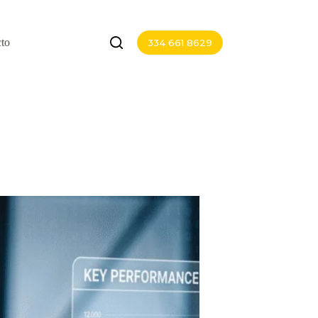
to
334 661 8629