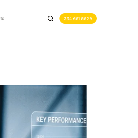
to
334 661 8629