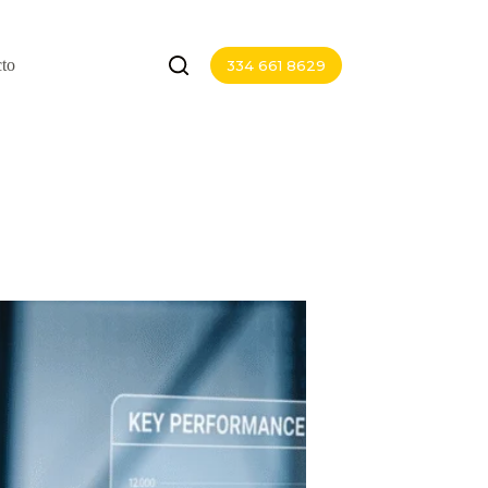
to
334 661 8629