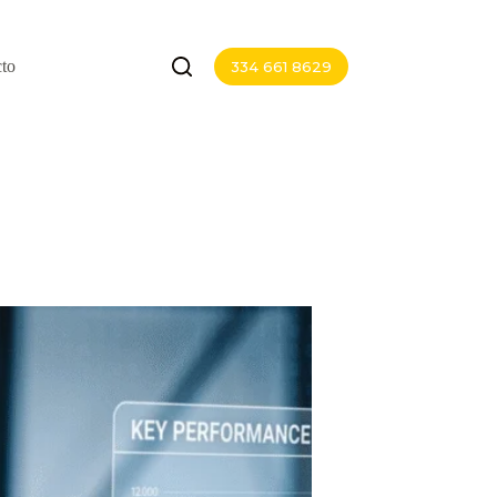
to
334 661 8629