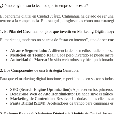
¿Cómo elegir al socio técnico que tu empresa necesita?
El panorama digital en Ciudad Juárez, Chihuahua ha dejado de ser una 
terreno a la competencia. En esta guía, desglosamos cómo una estrateg
1. El Pilar del Crecimiento: ¿Por qué invertir en Marketing Digital hoy
El marketing moderno no se trata de “estar en internet”, sino de ser
enc
Alcance Segmentado:
A diferencia de los medios tradicionales,
Medición en Tiempo Real:
Cada peso invertido se puede rastrea
Autoridad de Marca:
Un sitio web robusto y bien posicionado 
2. Los Componentes de una Estrategia Ganadora
Para que el marketing digital funcione, especialmente en sectores indust
SEO (Search Engine Optimization):
Aparecer en los primeros 
Desarrollo Web de Alto Rendimiento:
De nada sirve el tráfico 
Marketing de Contenidos:
Resolver las dudas de tus clientes an
Pauta Digital (SEM):
Aceleradores de tráfico para campañas esp
3. Enfoque Regional: Marketing Digital a la Medida de Ciudad Juárez