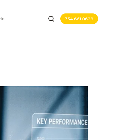
to
334 661 8629