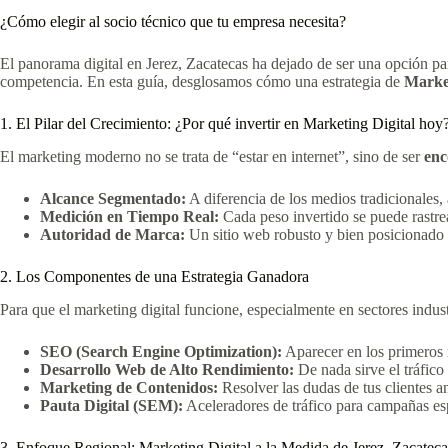
¿Cómo elegir al socio técnico que tu empresa necesita?
El panorama digital en Jerez, Zacatecas ha dejado de ser una opción pa
competencia. En esta guía, desglosamos cómo una estrategia de
Market
1. El Pilar del Crecimiento: ¿Por qué invertir en Marketing Digital hoy
El marketing moderno no se trata de “estar en internet”, sino de ser
enc
Alcance Segmentado:
A diferencia de los medios tradicionales,
Medición en Tiempo Real:
Cada peso invertido se puede rastrea
Autoridad de Marca:
Un sitio web robusto y bien posicionado 
2. Los Componentes de una Estrategia Ganadora
Para que el marketing digital funcione, especialmente en sectores indust
SEO (Search Engine Optimization):
Aparecer en los primeros 
Desarrollo Web de Alto Rendimiento:
De nada sirve el tráfico 
Marketing de Contenidos:
Resolver las dudas de tus clientes an
Pauta Digital (SEM):
Aceleradores de tráfico para campañas esp
3. Enfoque Regional: Marketing Digital a la Medida de Jerez, Zacateca