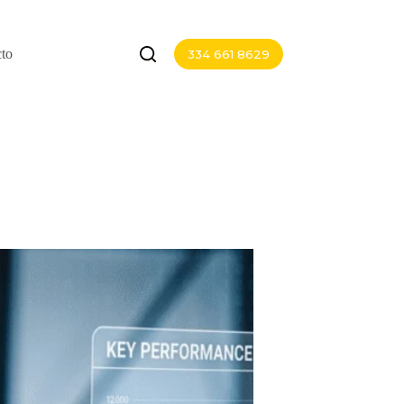
to
334 661 8629