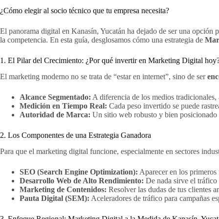
¿Cómo elegir al socio técnico que tu empresa necesita?
El panorama digital en Kanasín, Yucatán ha dejado de ser una opción pa
la competencia. En esta guía, desglosamos cómo una estrategia de
Mark
1. El Pilar del Crecimiento: ¿Por qué invertir en Marketing Digital hoy
El marketing moderno no se trata de “estar en internet”, sino de ser
enc
Alcance Segmentado:
A diferencia de los medios tradicionales,
Medición en Tiempo Real:
Cada peso invertido se puede rastrea
Autoridad de Marca:
Un sitio web robusto y bien posicionado 
2. Los Componentes de una Estrategia Ganadora
Para que el marketing digital funcione, especialmente en sectores indust
SEO (Search Engine Optimization):
Aparecer en los primeros 
Desarrollo Web de Alto Rendimiento:
De nada sirve el tráfico 
Marketing de Contenidos:
Resolver las dudas de tus clientes an
Pauta Digital (SEM):
Aceleradores de tráfico para campañas esp
3. Enfoque Regional: Marketing Digital a la Medida de Kanasín, Yuca