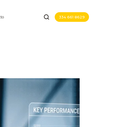
to
334 661 8629