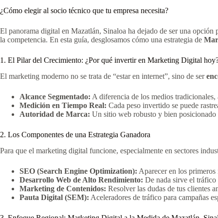
¿Cómo elegir al socio técnico que tu empresa necesita?
El panorama digital en Mazatlán, Sinaloa ha dejado de ser una opción p
la competencia. En esta guía, desglosamos cómo una estrategia de
Mark
1. El Pilar del Crecimiento: ¿Por qué invertir en Marketing Digital hoy
El marketing moderno no se trata de “estar en internet”, sino de ser
enc
Alcance Segmentado:
A diferencia de los medios tradicionales,
Medición en Tiempo Real:
Cada peso invertido se puede rastrea
Autoridad de Marca:
Un sitio web robusto y bien posicionado 
2. Los Componentes de una Estrategia Ganadora
Para que el marketing digital funcione, especialmente en sectores indust
SEO (Search Engine Optimization):
Aparecer en los primeros 
Desarrollo Web de Alto Rendimiento:
De nada sirve el tráfico 
Marketing de Contenidos:
Resolver las dudas de tus clientes an
Pauta Digital (SEM):
Aceleradores de tráfico para campañas esp
3. Enfoque Regional: Marketing Digital a la Medida de Mazatlán, Sina