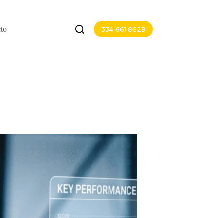
to
334 661 8629