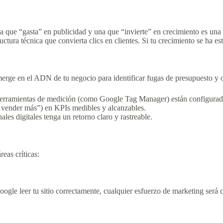
sa que “gasta” en publicidad y una que “invierte” en crecimiento es una
ctura técnica que convierta clics en clientes. Si tu crecimiento se ha es
umerge en el ADN de tu negocio para identificar fugas de presupuesto y
 herramientas de medición (como Google Tag Manager) están configurado
vender más”) en KPIs medibles y alcanzables.
les digitales tenga un retorno claro y rastreable.
eas críticas:
oogle leer tu sitio correctamente, cualquier esfuerzo de marketing será 