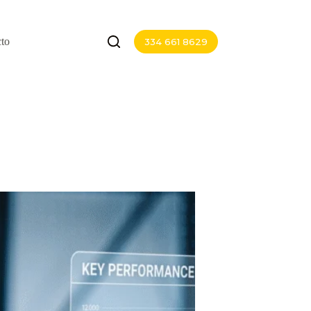
to
334 661 8629