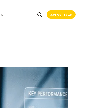
to
334 661 8629