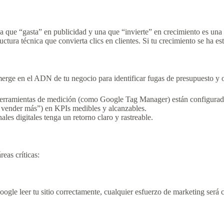
sa que “gasta” en publicidad y una que “invierte” en crecimiento es una
ctura técnica que convierta clics en clientes. Si tu crecimiento se ha es
umerge en el ADN de tu negocio para identificar fugas de presupuesto y
 herramientas de medición (como Google Tag Manager) están configurado
vender más”) en KPIs medibles y alcanzables.
les digitales tenga un retorno claro y rastreable.
eas críticas:
oogle leer tu sitio correctamente, cualquier esfuerzo de marketing será 