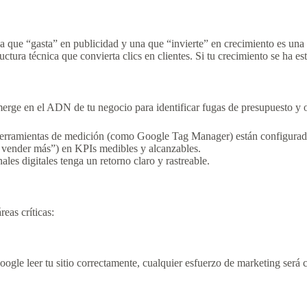
sa que “gasta” en publicidad y una que “invierte” en crecimiento es una
ctura técnica que convierta clics en clientes. Si tu crecimiento se ha es
umerge en el ADN de tu negocio para identificar fugas de presupuesto y
 herramientas de medición (como Google Tag Manager) están configurado
vender más”) en KPIs medibles y alcanzables.
les digitales tenga un retorno claro y rastreable.
eas críticas:
oogle leer tu sitio correctamente, cualquier esfuerzo de marketing será 