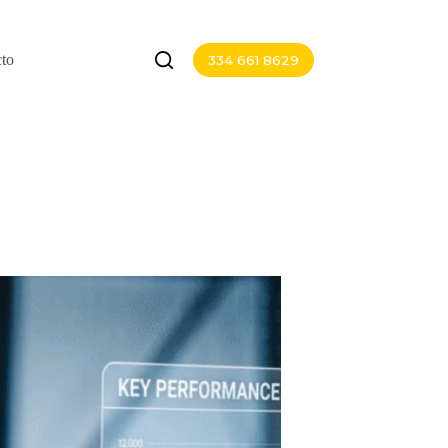
to
334 661 8629