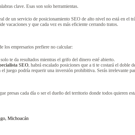
palabras clave. Esas son solo herramientas.
real de un servicio de posicionamiento SEO de alto nivel no está en el tr
ide vacaciones y que cada vez es más eficiente cerrando tratos.
e los empresarios prefiere no calcular:
olo te da resultados mientras el grifo del dinero esté abierto.
pecialista SEO
, habrá escalado posiciones que a ti te costará el doble 
el juego podría requerir una inversión prohibitiva. Serás irrelevante pa
e presas cada día o ser el dueño del territorio donde todos quieren esta
algo, Michoacán