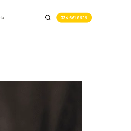
to
334 661 8629