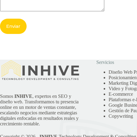
Servicios
Diseño Web Pr
Posicionamie
Marketing Digi
Video y Fotogr
E-commerce
Somos
INHIVE
, expertos en SEO y
Plataformas e
diseño web. Transformamos tu presencia
Google Busine
online en un motor de ventas constante,
Gestión de Pau
escalando negocios mediante estrategias
Copywriting
digitales enfocadas en resultados reales y
crecimiento rentable.
Copyright © 2026 -
INHIVE
Technology Development & Consulting