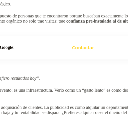
tégico.
supuesto de personas que te encontraron porque buscaban exactamente lo 
to orgánico no solo trae visitas; trae
confianza pre-instalada
.
al de al
 Google
!
Contactar
fiero resultados hoy”
.
vento; es una infraestructura. Verlo como un “gasto lento” es como dec
quisición de clientes. La publicidad es como alquilar un departamento:
 baja y tu rentabilidad se dispara. ¿Prefieres alquilar o ser el dueño de