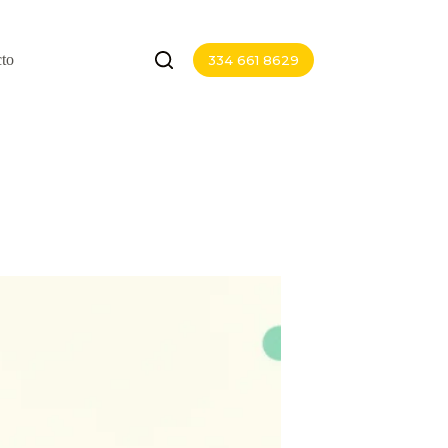
to
334 661 8629