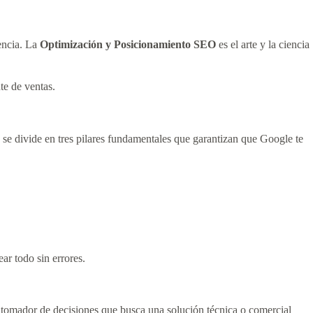
tencia. La
Optimización y Posicionamiento SEO
es el arte y la ciencia
te de ventas.
, se divide en tres pilares fundamentales que garantizan que Google te
ar todo sin errores.
al tomador de decisiones que busca una solución técnica o comercial