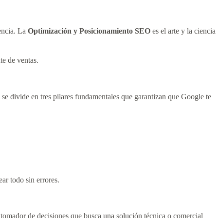
tencia. La
Optimización y Posicionamiento SEO
es el arte y la ciencia
te de ventas.
, se divide en tres pilares fundamentales que garantizan que Google te
ar todo sin errores.
al tomador de decisiones que busca una solución técnica o comercial