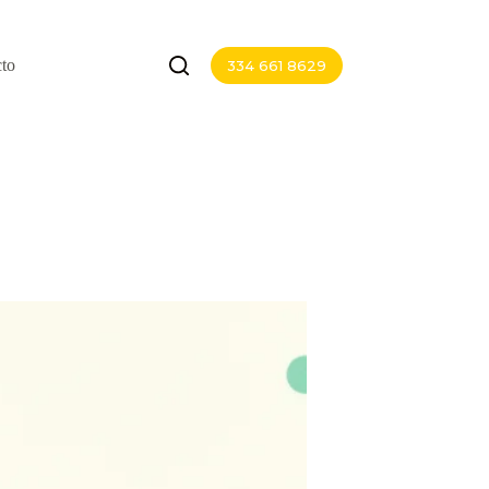
to
334 661 8629